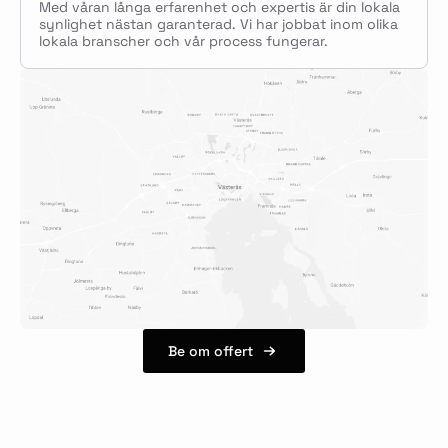
Med våran långa erfarenhet och expertis är din lokala
synlighet nästan garanterad. Vi har jobbat inom olika
lokala branscher och vår process fungerar.
Be om offert