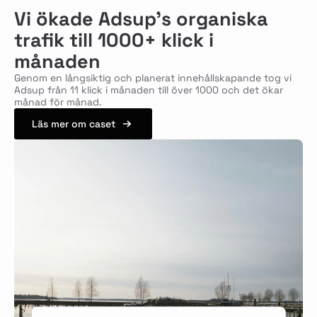
Vi ökade Adsup's organiska
trafik till 1000+ klick i
månaden
Genom en långsiktig och planerat innehållskapande tog vi
Adsup från 11 klick i månaden till över 1000 och det ökar
månad för månad.
Läs mer om caset