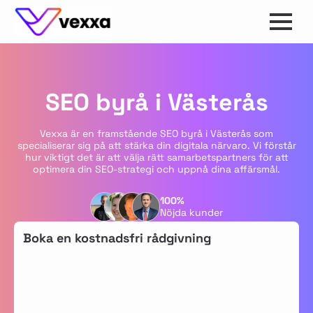
SEO byrå i Västerås
Vexxa är en framstående SEO byrå i Västerås som
specialiserar sig på att stärka din digitala närvaro. Vi förstår
hur viktigt det är att välja rätt samarbetspartners för att
optimera din SEO-strategi och uppnå dina affärsmål.
100%
Nöjda kunder
Boka en kostnadsfri rådgivning