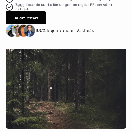
Bygg löpande starka länkar genom digital PR och vårat
nätverk
Be om offert
100%
Nöjda kunder i Västerås