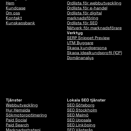
Hem
Ordlista för webbutveckling
Kundcase
Ordlista för e-handel
Om oss
Ordlista för digital
Kontakt
marknadsföring
Kunskapsbank
Ordlista för SEO
Nätverk för marknadsförare
Verktyg
SERP Snippet Preview
UTM Byggare
Skapa kundpersona
Skapa idealkundsprofil (ICP)
Domänanalys
Tjänster
Lokala SEO tjänster
Webbutveckling
SEO Göteborg
Hyr Hemsida
SEO Stockholm
Sökmotoroptimering
SEO Malmö
Paid Social
SEO Uppsala
Paid Search
SEO Linköping
Marknadsstrategi
SEO Västerås