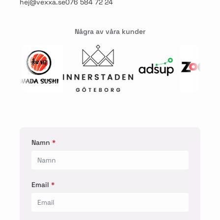
hej@vexxa.se
076 584 72 24
Några av våra kunder
Namn
*
Email
*