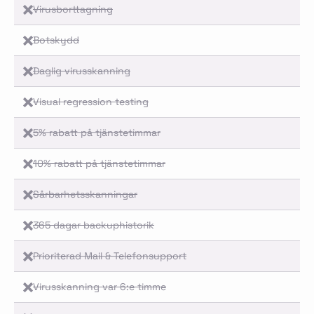
Virusborttagning
Botskydd
Daglig virusskanning
Visual regression testing
5% rabatt på tjänstetimmar
10% rabatt på tjänstetimmar
Sårbarhetsskanningar
365 dagar backuphistorik
Prioriterad Mail & Telefonsupport
Virusskanning var 6:e timme