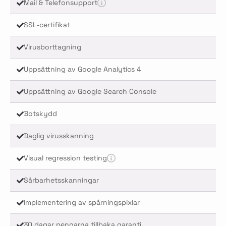
Mail & Telefonsupport
SSL-certifikat
Virusborttagning
Uppsättning av Google Analytics 4
Uppsättning av Google Search Console
Botskydd
Daglig virusskanning
Visual regression testing
Sårbarhetsskanningar
Implementering av spårningspixlar
30 dagar pengarna tillbaka garanti.