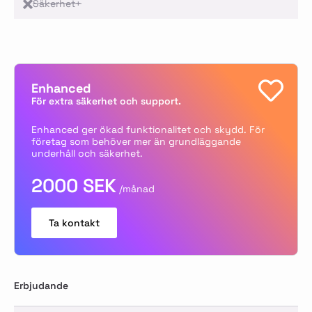
Säkerhet+
Enhanced
För extra säkerhet och support.
Enhanced ger ökad funktionalitet och skydd. För
företag som behöver mer än grundläggande
underhåll och säkerhet.
2000 SEK
/månad
Ta kontakt
Erbjudande