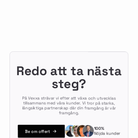
Redo att ta nästa
steg?
På Vexxa strävar vi efter att växa och utvecklas
tillsammans med våra kunder. Vi tror på starka,
långsiktiga partnerskap där din framgång är vår
framgång.
100%
Be om offert
Nöjda kunder