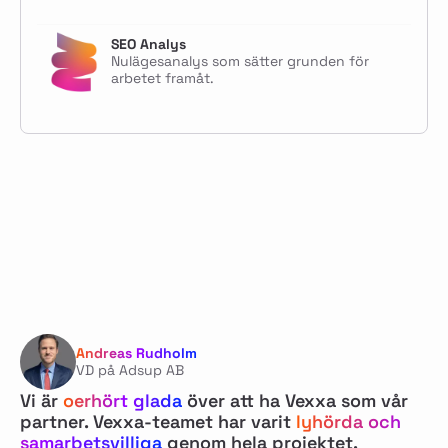
SEO Analys
Nulägesanalys som sätter grunden för
arbetet framåt.
Andreas Rudholm
VD på Adsup AB
Vi är
oerhört glada
över att ha Vexxa som vår
partner. Vexxa-teamet har varit
lyhörda och
samarbetsvilliga
genom hela projektet.