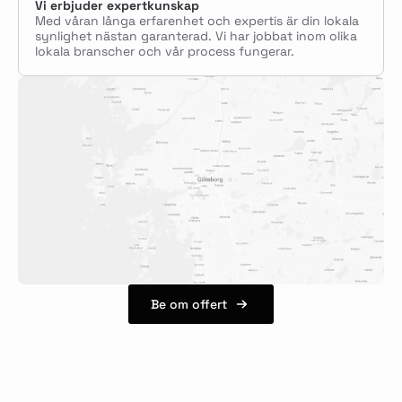
Vi erbjuder expertkunskap
Med våran långa erfarenhet och expertis är din lokala
synlighet nästan garanterad. Vi har jobbat inom olika
lokala branscher och vår process fungerar.
Be om offert