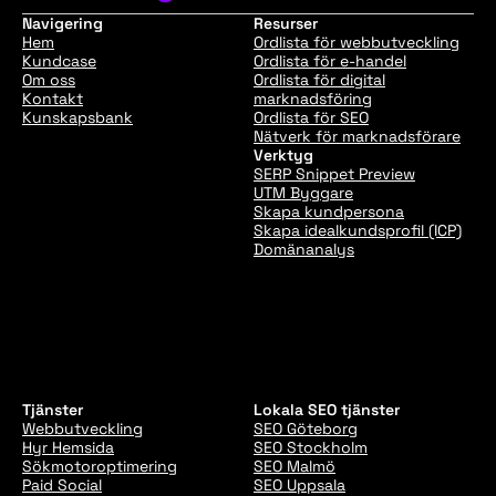
Navigering
Resurser
Hem
Ordlista för webbutveckling
Kundcase
Ordlista för e-handel
Om oss
Ordlista för digital
Kontakt
marknadsföring
Kunskapsbank
Ordlista för SEO
Nätverk för marknadsförare
Verktyg
SERP Snippet Preview
UTM Byggare
Skapa kundpersona
Skapa idealkundsprofil (ICP)
Domänanalys
Tjänster
Lokala SEO tjänster
Webbutveckling
SEO Göteborg
Hyr Hemsida
SEO Stockholm
Sökmotoroptimering
SEO Malmö
Paid Social
SEO Uppsala