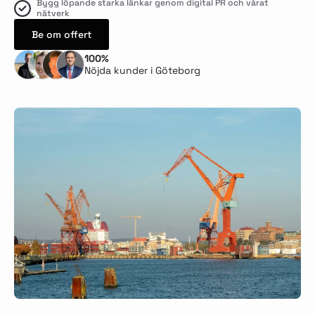
Bygg löpande starka länkar genom digital PR och vårat
nätverk
Be om offert
100%
Nöjda kunder i Göteborg