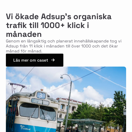
Vi ökade Adsup's organiska
trafik till 1000+ klick i
månaden
Genom en långsiktig och planerat innehållskapande tog vi
Adsup från 11 klick i månaden till över 1000 och det ökar
månad för månad.
Läs mer om caset