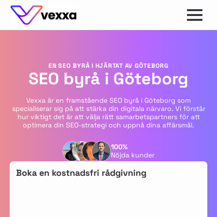
EN SEO BYRÅ I HJÄRTAT AV GÖTEBORG
SEO byrå i Göteborg
Vexxa är en framstående SEO byrå i Göteborg som
specialiserar sig på att stärka din digitala närvaro. Vi förstår
hur viktigt det är att välja rätt samarbetspartners för att
optimera din SEO-strategi och uppnå dina affärsmål.
100%
Nöjda kunder
Boka en kostnadsfri rådgivning