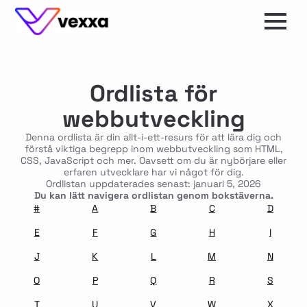
Ordlista för
webbutveckling
Denna ordlista är din allt-i-ett-resurs för att lära dig och
förstå viktiga begrepp inom webbutveckling som HTML,
CSS, JavaScript och mer. Oavsett om du är nybörjare eller
erfaren utvecklare har vi något för dig.
Ordlistan uppdaterades senast: januari 5, 2026
Du kan lätt navigera ordlistan genom bokstäverna.
#
A
B
C
D
E
F
G
H
I
J
K
L
M
N
O
P
Q
R
S
T
U
V
W
X