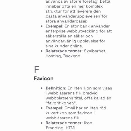
används av större företag. Detta
innebär ofta en mer komplex
struktur för att leverera den
bästa användarupplevelsen för
stora användarbaser.
Exempel
: En stor bank använder
enterprise webbutveckling för att
säkerställa en säker och
användarvänlig upplevelse för
sina kunder online.
Relaterade termer
: Skalbarhet,
Hosting, Backend
F
Favicon
Definition
: En liten ikon som visas
i webbläsarens flik bredvid
webbplatsens titel, ofta kallad en
"favoritikonen".
Exempel
: Gmail har en liten röd
kuvertikon som favicon i
webbläsarens flik.
Relaterade termer
: Ikon,
Branding, HTML