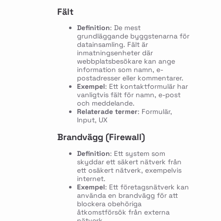
Fält
Definition
: De mest
grundläggande byggstenarna för
datainsamling. Fält är
inmatningsenheter där
webbplatsbesökare kan ange
information som namn, e-
postadresser eller kommentarer.
Exempel
: Ett kontaktformulär har
vanligtvis fält för namn, e-post
och meddelande.
Relaterade termer
: Formulär,
Input, UX
Brandvägg (Firewall)
Definition
: Ett system som
skyddar ett säkert nätverk från
ett osäkert nätverk, exempelvis
internet.
Exempel
: Ett företagsnätverk kan
använda en brandvägg för att
blockera obehöriga
åtkomstförsök från externa
nätverk.