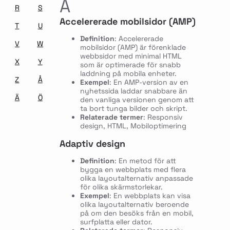
A
R
S
Accelererade mobilsidor (AMP)
T
U
Definition
: Accelererade
V
W
mobilsidor (AMP) är förenklade
webbsidor med minimal HTML
X
Y
som är optimerade för snabb
laddning på mobila enheter.
Z
Å
Exempel
: En AMP-version av en
nyhetssida laddar snabbare än
Ä
Ö
den vanliga versionen genom att
ta bort tunga bilder och skript.
Relaterade termer
: Responsiv
design, HTML, Mobiloptimering
Adaptiv design
Definition
: En metod för att
bygga en webbplats med flera
olika layoutalternativ anpassade
för olika skärmstorlekar.
Exempel
: En webbplats kan visa
olika layoutalternativ beroende
på om den besöks från en mobil,
surfplatta eller dator.