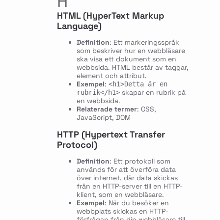
H
HTML (HyperText Markup
Language)
Definition
: Ett markeringsspråk
som beskriver hur en webbläsare
ska visa ett dokument som en
webbsida. HTML består av taggar,
element och attribut.
Exempel
:
<h1>Detta är en
skapar en rubrik på
rubrik</h1>
en webbsida.
Relaterade termer
: CSS,
JavaScript, DOM
HTTP (Hypertext Transfer
Protocol)
Definition
: Ett protokoll som
används för att överföra data
över internet, där data skickas
från en HTTP-server till en HTTP-
klient, som en webbläsare.
Exempel
: När du besöker en
webbplats skickas en HTTP-
förfrågan från din webbläsare till