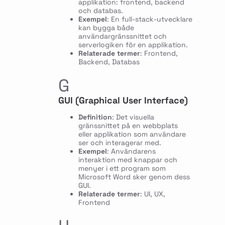
applikation: frontend, backend
och databas.
Exempel
: En full-stack-utvecklare
kan bygga både
användargränssnittet och
serverlogiken för en applikation.
Relaterade termer
: Frontend,
Backend, Databas
G
GUI (Graphical User Interface)
Definition
: Det visuella
gränssnittet på en webbplats
eller applikation som användare
ser och interagerar med.
Exempel
: Användarens
interaktion med knappar och
menyer i ett program som
Microsoft Word sker genom dess
GUI.
Relaterade termer
: UI, UX,
Frontend