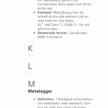
din webbplats genom att
kondensera flera rader kod till en
enda rad.
Exempel
: Med jQuery kan du
enkelt ändra alla element på en
sida med en viss klass:
för att
$(".myClass").hide();
gömma dem.
Relaterade termer
: JavaScript,
DOM, Frontend
K
...
L
...
M
Metataggar
Definition
: Ytterligare information
om webbsidor eller element, som
hur en sida ska visas i Google-