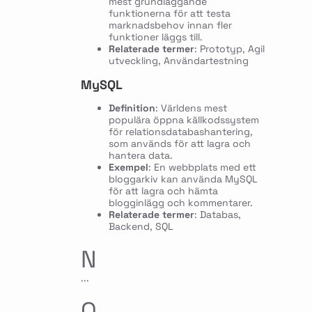
mest grundläggande
funktionerna för att testa
marknadsbehov innan fler
funktioner läggs till.
Relaterade termer
: Prototyp, Agil
utveckling, Användartestning
MySQL
Definition
: Världens mest
populära öppna källkodssystem
för relationsdatabashantering,
som används för att lagra och
hantera data.
Exempel
: En webbplats med ett
bloggarkiv kan använda MySQL
för att lagra och hämta
blogginlägg och kommentarer.
Relaterade termer
: Databas,
Backend, SQL
N
...
O