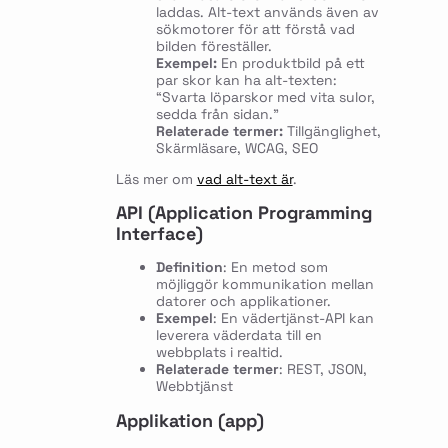
laddas. Alt-text används även av
sökmotorer för att förstå vad
bilden föreställer.
Exempel:
En produktbild på ett
par skor kan ha alt-texten:
“Svarta löparskor med vita sulor,
sedda från sidan.”
Relaterade termer:
Tillgänglighet,
Skärmläsare, WCAG, SEO
Läs mer om
vad alt-text är
.
API (Application Programming
Interface)
Definition
: En metod som
möjliggör kommunikation mellan
datorer och applikationer.
Exempel
: En vädertjänst-API kan
leverera väderdata till en
webbplats i realtid.
Relaterade termer
: REST, JSON,
Webbtjänst
Applikation (app)