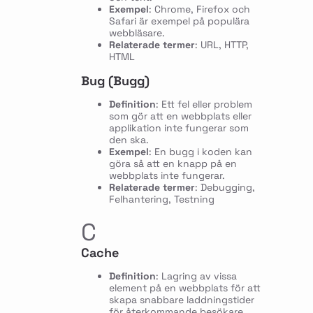
Exempel
: Chrome, Firefox och
Safari är exempel på populära
webbläsare.
Relaterade termer
: URL, HTTP,
HTML
Bug (Bugg)
Definition
: Ett fel eller problem
som gör att en webbplats eller
applikation inte fungerar som
den ska.
Exempel
: En bugg i koden kan
göra så att en knapp på en
webbplats inte fungerar.
Relaterade termer
: Debugging,
Felhantering, Testning
C
Cache
Definition
: Lagring av vissa
element på en webbplats för att
skapa snabbare laddningstider
för återkommande besökare.