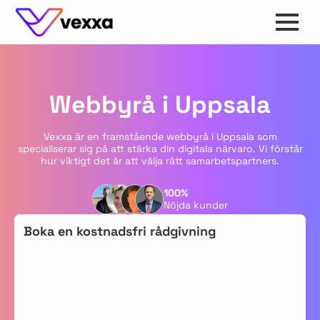
Webbyrå i Uppsala
Vexxa är en framstående webbyrå i Uppsala som
specialiserar sig på att stärka din digitala närvaro. Vi förstår
hur viktigt det är att välja rätt samarbetspartners.
100%
Nöjda kunder
Boka en kostnadsfri rådgivning