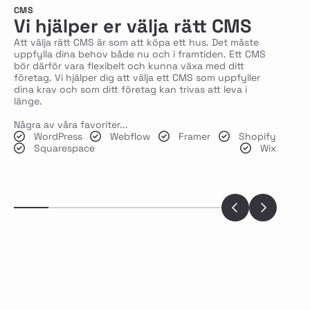
CMS
WEBBHOTELL
Vi hjälper er välja rätt CMS
Blixtsnabba laddningstider
och grym support.
Att välja rätt CMS är som att köpa ett hus. Det måste
uppfylla dina behov både nu och i framtiden. Ett CMS
För vem orkar vänta på laddningstider?
bör därför vara flexibelt och kunna växa med ditt
Hastighetsoptimerat
99,9% Upptid
företag. Vi hjälper dig att välja ett CMS som uppfyller
Veckovisa eller månatliga rapporter
Servrar från Google
Skalat till behov
dina krav och som ditt företag kan trivas att leva i
Upptidsövervakning
länge.
Sökmotoroptimering (SEO)
Google Analytics 4
Google Search Console
Marknadsstrategi
Ta kontakt
Ta kontakt
Anpassningsbara säkerhetsbackuper
Konverteringsoptimering
Google Tag Manager
Leadinfo
Leadsgenerering
Matomo
Säkerhetsuppdateringar
Några av våra favoriter...
Paid Social
Pixeluppsättning
Paid Search
Consent Mode V2
Brandväggar & Inloggningssäkerhet
WordPress
WordPress
Webflow
Webflow
Framer
Framer
Shopify
Shopify
Mail & Telefonsupport
Squarespace
Squarespace
Wix
Wix