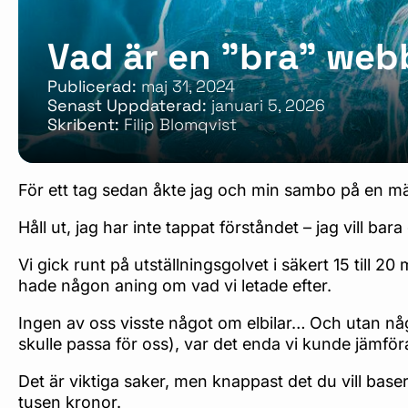
Vad är en ”bra” web
Publicerad:
maj 31, 2024
Senast Uppdaterad:
januari 5, 2026
Skribent:
Filip Blomqvist
För ett tag sedan åkte jag och min sambo på en mäss
Håll ut, jag har inte tappat förståndet – jag vill bar
Vi gick runt på utställningsgolvet i säkert 15 till 20
hade någon aning om vad vi letade efter.
Ingen av oss visste något om elbilar… Och utan någ
skulle passa för oss), var det enda vi kunde jämfö
Det är viktiga saker, men knappast det du vill baser
tusen kronor.