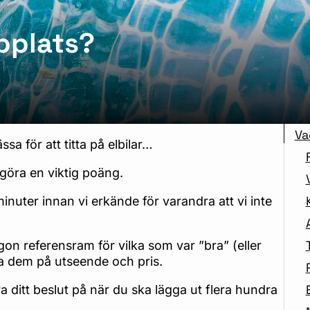
bplats?
Va
a för att titta på elbilar…
a göra en viktig poäng.
 minuter innan vi erkände för varandra att vi inte
on referensram för vilka som var ”bra” (eller
ra dem på utseende och pris.
a ditt beslut på när du ska lägga ut flera hundra