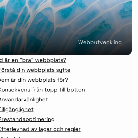
Webbutveckling
d är en ”bra” webbplats?
Förstå din webbplats syfte
Vem är din webbplats för?
Konsekvens från topp till botten
Användarvänlighet
Tillgänglighet
Prestandaoptimering
Efterlevnad av lagar och regler