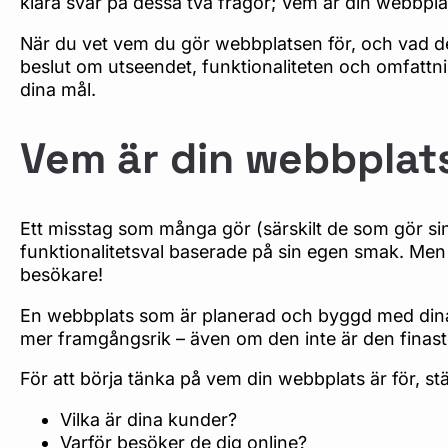
klara svar på dessa två frågor; Vem är din webbpla
När du vet vem du gör webbplatsen för, och vad de
beslut om utseendet, funktionaliteten och omfattnin
dina mål.
Vem är din webbplat
Ett misstag som många gör (särskilt de som gör sin
funktionalitetsval baserade på sin egen smak. Men d
besökare!
En webbplats som är planerad och byggd med dina 
mer framgångsrik – även om den inte är den finast
För att börja tänka på vem din webbplats är för, stäl
Vilka är dina kunder?
Varför besöker de dig online?