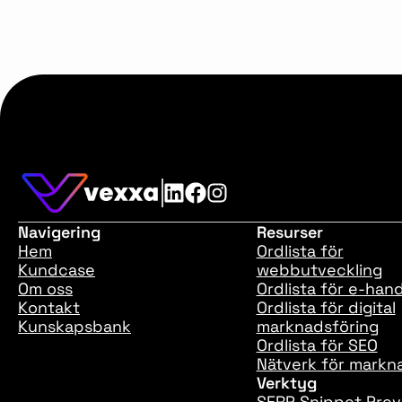
Navigering
Resurser
Hem
Ordlista för
Kundcase
webbutveckling
Om oss
Ordlista för e-han
Kontakt
Ordlista för digital
Kunskapsbank
marknadsföring
Ordlista för SEO
Nätverk för markn
Verktyg
SERP Snippet Prev