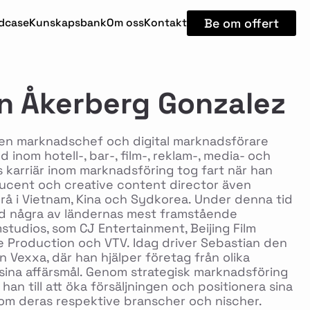
Be om offert
dcase
Kunskapsbank
Om oss
Kontakt
n Åkerberg Gonzalez
ren marknadschef och digital marknadsförare
 inom hotell-, bar-, film-, reklam-, media- och
 karriär inom marknadsföring tog fart när han
ucent och creative content director även
rå i Vietnam, Kina och Sydkorea. Under denna tid
 några av ländernas mest framstående
studios, som CJ Entertainment, Beijing Film
e Production och VTV. Idag driver Sebastian den
Vexxa, där han hjälper företag från olika
sina affärsmål. Genom strategisk marknadsföring
 han till att öka försäljningen och positionera sina
om deras respektive branscher och nischer.