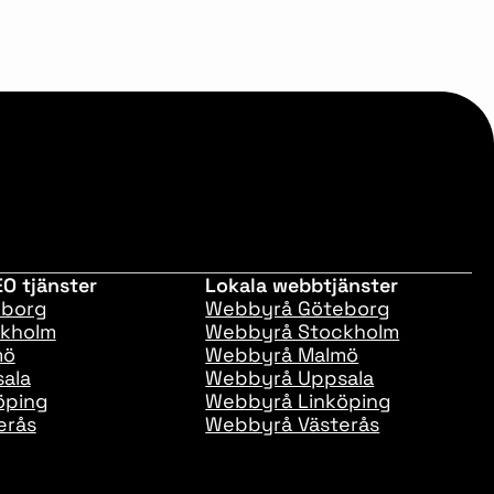
O tjänster
Lokala webbtjänster
eborg
Webbyrå Göteborg
ckholm
Webbyrå Stockholm
mö
Webbyrå Malmö
ala
Webbyrå Uppsala
öping
Webbyrå Linköping
erås
Webbyrå Västerås