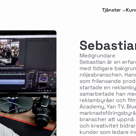
Tjänster
Kun
Sebastia
Medgrundare
Sebastian är en erfa
med tidigare bakgrund
nöjesbranschen. Hans
som frilansande prod
startade en reklamby
samarbetade han med
reklambyråer och film
Academy, Yan TV, Blu
marknadsföringsbyrån 
branscher att uppnå 
och kreativitet bidrar
kunder som ledare in