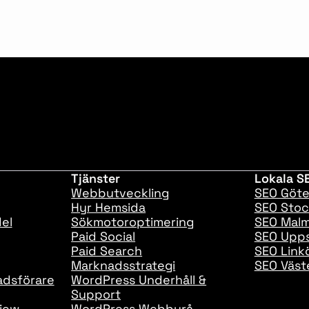
Tjänster
Lokala SE
Webbutveckling
SEO Göt
Hyr Hemsida
SEO Sto
del
Sökmotoroptimering
SEO Mal
Paid Social
SEO Upps
Paid Search
SEO Link
Marknadsstrategi
SEO Väst
adsförare
WordPress Underhåll &
Support
iew
WordPress Webbyrå