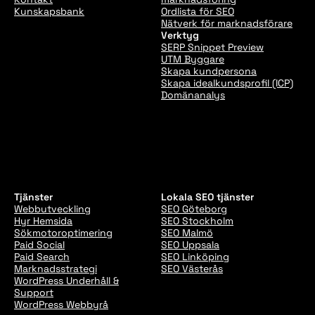
Kunskapsbank
Ordlista för SEO
Nätverk för marknadsförare
Verktyg
SERP Snippet Preview
UTM Byggare
Skapa kundpersona
Skapa idealkundsprofil (ICP)
Domänanalys
Tjänster
Lokala SEO tjänster
Webbutveckling
SEO Göteborg
Hyr Hemsida
SEO Stockholm
Sökmotoroptimering
SEO Malmö
Paid Social
SEO Uppsala
Paid Search
SEO Linköping
Marknadsstrategi
SEO Västerås
WordPress Underhåll &
Support
WordPress Webbyrå