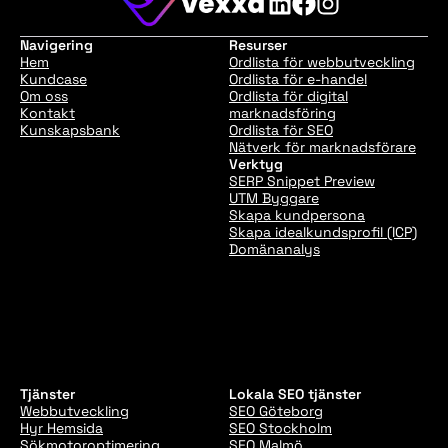
Navigering
Resurser
Hem
Ordlista för webbutveckling
Kundcase
Ordlista för e-handel
Om oss
Ordlista för digital
Kontakt
marknadsföring
Kunskapsbank
Ordlista för SEO
Nätverk för marknadsförare
Verktyg
SERP Snippet Preview
UTM Byggare
Skapa kundpersona
Skapa idealkundsprofil (ICP)
Domänanalys
Tjänster
Lokala SEO tjänster
Webbutveckling
SEO Göteborg
Hyr Hemsida
SEO Stockholm
Sökmotoroptimering
SEO Malmö