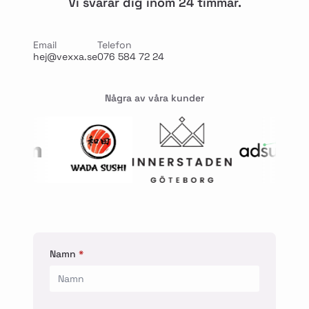
Vi svarar dig inom 24 timmar.
Email
Telefon
hej@vexxa.se
076 584 72 24
Några av våra kunder
Namn
*