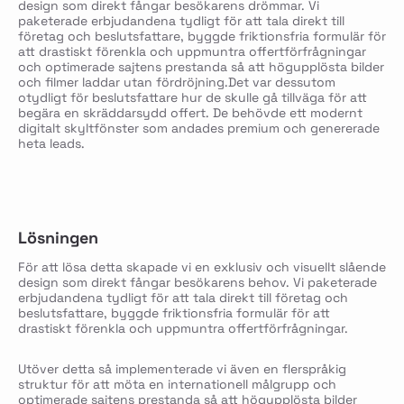
design som direkt fångar besökarens drömmar. Vi
paketerade erbjudandena tydligt för att tala direkt till
företag och beslutsfattare, byggde friktionsfria formulär för
att drastiskt förenkla och uppmuntra offertförfrågningar
och optimerade sajtens prestanda så att högupplösta bilder
och filmer laddar utan fördröjning.
Det var dessutom
otydligt för beslutsfattare hur de skulle gå tillväga för att
begära en skräddarsydd offert. De behövde ett modernt
digitalt skyltfönster som andades premium och genererade
heta leads.
Lösningen
För att lösa detta skapade vi en exklusiv och visuellt slående
design som direkt fångar besökarens behov. Vi paketerade
erbjudandena tydligt för att tala direkt till företag och
beslutsfattare, byggde friktionsfria formulär för att
drastiskt förenkla och uppmuntra offertförfrågningar.
Utöver detta så implementerade vi även en flerspråkig
struktur för att möta en internationell målgrupp och
optimerade sajtens prestanda så att högupplösta bilder